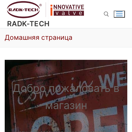
Перейти
к
содержимому
RADK-TECH
Домашняя страница
Найти:
Добро пожаловать в
магазин