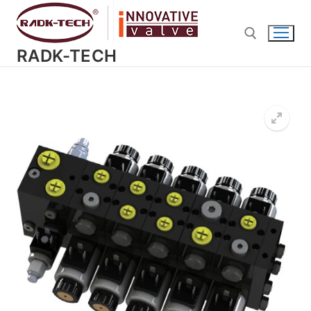
Перейти
к
содержимому
RADK-TECH
Найти: