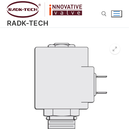
Перейти
к
содержимому
RADK-TECH
Найти: